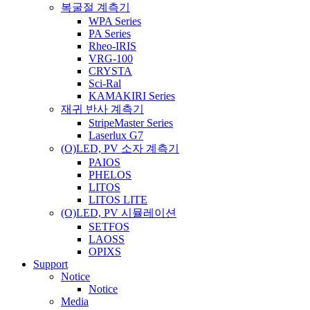
복굴절 계측기
WPA Series
PA Series
Rheo-IRIS
VRG-100
CRYSTA
Sci-Ral
KAMAKIRI Series
재귀 반사 계측기
StripeMaster Series
Laserlux G7
(O)LED, PV 소자 계측기
PAIOS
PHELOS
LITOS
LITOS LITE
(O)LED, PV 시뮬레이션
SETFOS
LAOSS
OPIXS
Support
Notice
Notice
Media