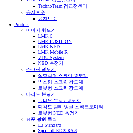
TechnoTeam 검교정센터
유지보수
유지보수
Product
이미지 휘도계
LMK 6
LMK POSITION
LMK NED
LMK Mobile R
VDU System
NED 측정기
스크린 광도계
실험실형 스크린 광도계
박스형 스크린 광도계
로봇형 스크린 광도계
다각도 분광계
고니오 분광 / 광도계
다각도 멀티 앵글 스펙트로미터
로봇형 NED 측정기
표준 광원 물질
L3 Standard
SpectralLED® RS-9