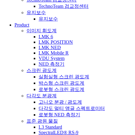
TechnoTeam 검교정센터
유지보수
유지보수
Product
이미지 휘도계
LMK 6
LMK POSITION
LMK NED
LMK Mobile R
VDU System
NED 측정기
스크린 광도계
실험실형 스크린 광도계
박스형 스크린 광도계
로봇형 스크린 광도계
다각도 분광계
고니오 분광 / 광도계
다각도 멀티 앵글 스펙트로미터
로봇형 NED 측정기
표준 광원 물질
L3 Standard
SpectralLED® RS-9