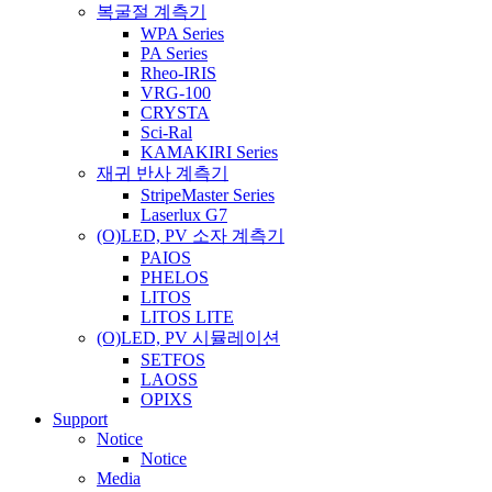
복굴절 계측기
WPA Series
PA Series
Rheo-IRIS
VRG-100
CRYSTA
Sci-Ral
KAMAKIRI Series
재귀 반사 계측기
StripeMaster Series
Laserlux G7
(O)LED, PV 소자 계측기
PAIOS
PHELOS
LITOS
LITOS LITE
(O)LED, PV 시뮬레이션
SETFOS
LAOSS
OPIXS
Support
Notice
Notice
Media