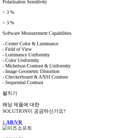
Polarization Sensitivity
< 3 %
< 3 %
Software Measurement Capabilities
- Center Color & Luminance
- Field of View
- Luminance Uniformity
- Color Uniformity
- Michelson Contrast & Uniformity
- Image Geometric Distortion
- Checkerboard & ANSI Contrast
- Sequential Contrast
펼치기
해당 제품에 대한
SOLUTION이 궁금하신가요?
1
AR/VR