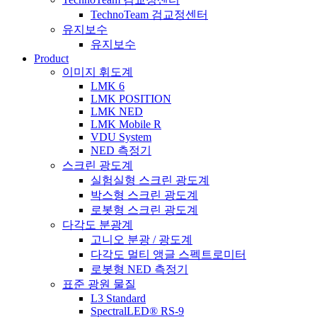
TechnoTeam 검교정센터
유지보수
유지보수
Product
이미지 휘도계
LMK 6
LMK POSITION
LMK NED
LMK Mobile R
VDU System
NED 측정기
스크린 광도계
실험실형 스크린 광도계
박스형 스크린 광도계
로봇형 스크린 광도계
다각도 분광계
고니오 분광 / 광도계
다각도 멀티 앵글 스펙트로미터
로봇형 NED 측정기
표준 광원 물질
L3 Standard
SpectralLED® RS-9