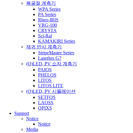
복굴절 계측기
WPA Series
PA Series
Rheo-IRIS
VRG-100
CRYSTA
Sci-Ral
KAMAKIRI Series
재귀 반사 계측기
StripeMaster Series
Laserlux G7
(O)LED, PV 소자 계측기
PAIOS
PHELOS
LITOS
LITOS LITE
(O)LED, PV 시뮬레이션
SETFOS
LAOSS
OPIXS
Support
Notice
Notice
Media